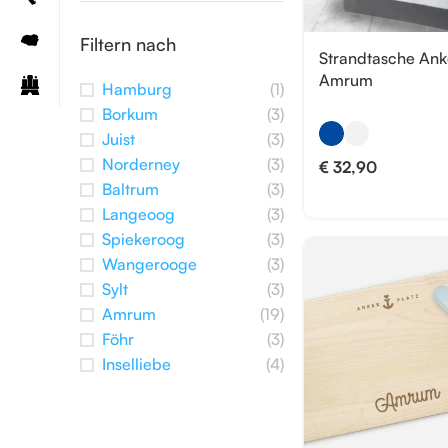
Filtern nach
Strandtasche Ank
Amrum
Hamburg
(1)
Borkum
(3)
Juist
(3)
Norderney
(3)
€
32,90
Baltrum
(3)
Langeoog
(3)
Spiekeroog
(3)
Wangerooge
(3)
Sylt
(3)
Amrum
(19)
Föhr
(3)
Inselliebe
(4)