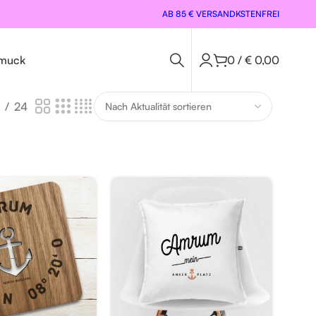
AB 85 € VERSANDKSTENFREI
muck
0
/
€
0,00
24