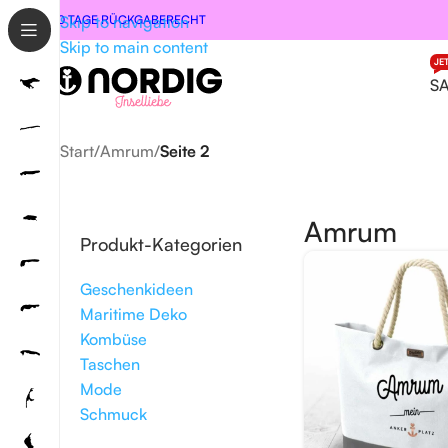
30 TAGE RÜCKGABERECHT
Skip to navigation
Skip to main content
JE
S
Start
/
Amrum
/
Seite 2
Amrum
Produkt-Kategorien
Geschenkideen
Maritime Deko
Kombüse
Taschen
Mode
Schmuck