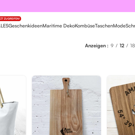
TZT ZUGREIFEN!
ALES
Geschenkideen
Maritime Deko
Kombüse
Taschen
Mode
Sch
Anzeigen
9
12
18