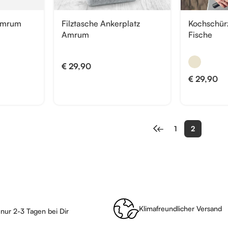
 Amrum
Filztasche Ankerplatz
Kochschürz
Amrum
Fische
€
29,90
€
29,90
←
1
2
Klimafreundlicher Versand
 nur 2-3 Tagen bei Dir