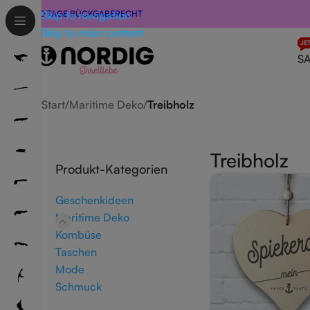
30 TAGE RÜCKGABERECHT
Skip to navigation
Skip to main content
JE
S
Start
/
Maritime Deko
/
Treibholz
Treibholz
Produkt-Kategorien
Geschenkideen
Maritime Deko
Kombüse
Taschen
Mode
Schmuck