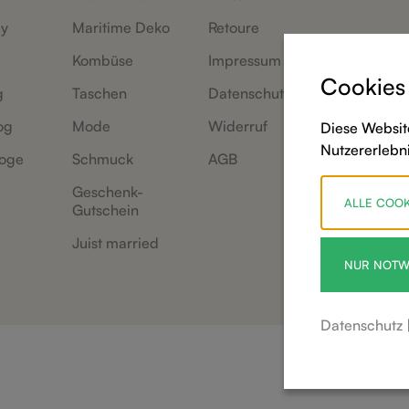
ey
Maritime Deko
Retoure
Kombüse
Impressum
Cookies
g
Taschen
Datenschutz
og
Mode
Widerruf
Diese Websit
Nutzererlebn
oge
Schmuck
AGB
Geschenk-
ALLE COOK
Gutschein
Juist married
NUR NOTW
Datenschutz