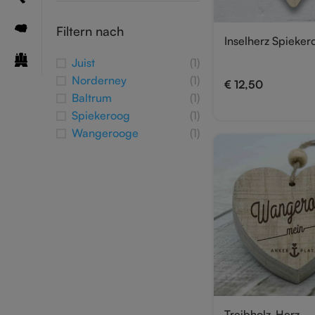
Filtern nach
Inselherz Spieker
Juist
(1)
Norderney
(1)
€
12,50
Baltrum
(1)
Spiekeroog
(1)
Wangerooge
(1)
Treibholz-Herz