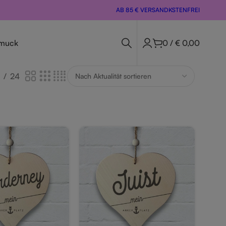
AB 85 € VERSANDKSTENFREI
muck
0
/
€
0,00
24