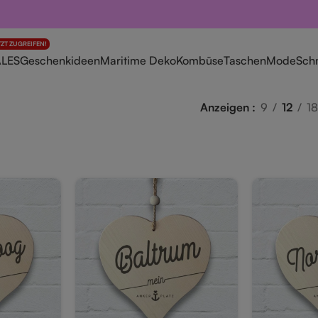
TZT ZUGREIFEN!
ALES
Geschenkideen
Maritime Deko
Kombüse
Taschen
Mode
Sch
Anzeigen
9
12
18