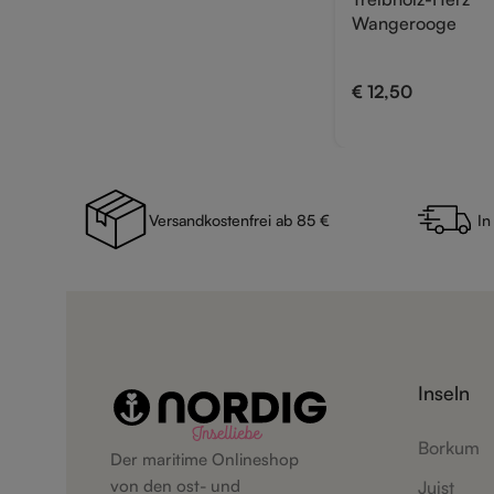
Wangerooge
€
12,50
Versandkostenfrei ab 85 €
In
Inseln
Borkum
Der maritime Onlineshop
von den ost- und
Juist