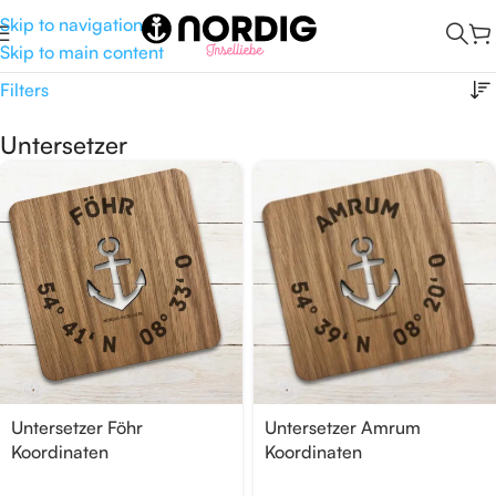
Skip to navigation
Skip to main content
Start
/
Kombüse
/
Untersetzer
Filters
Untersetzer
Untersetzer Föhr
Untersetzer Amrum
Koordinaten
Koordinaten