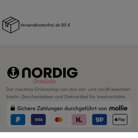
Versandkostenfrei ab 85 €
Der maritime Onlineshop von den ost- und nordfriesischen
Inseln. Geschenkideen und Dekoartikel für Inselverliebte.
Inseln