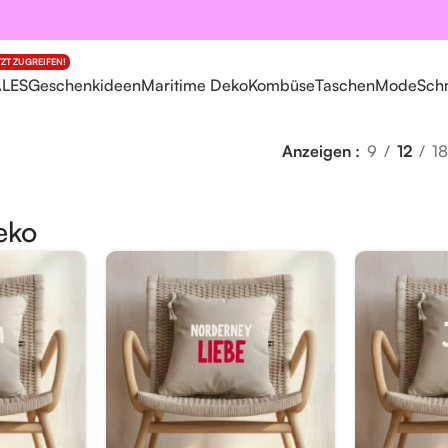
TZT ZUGREIFEN!
ALES
Geschenkideen
Maritime Deko
Kombüse
Taschen
Mode
Sch
Anzeigen
9
12
18
eko