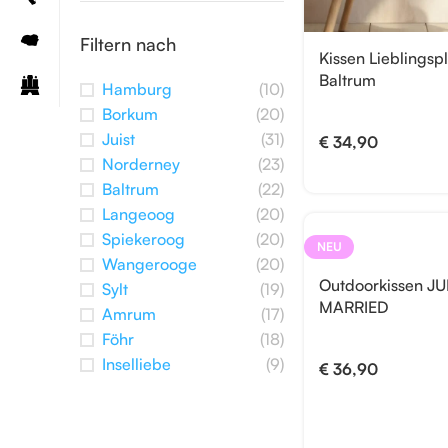
Filtern nach
Kissen Lieblingspl
Baltrum
Hamburg
(10)
Borkum
(20)
Juist
(31)
€
34,90
Norderney
(23)
Baltrum
(22)
Langeoog
(20)
Spiekeroog
(20)
NEU
Wangerooge
(20)
Outdoorkissen JU
Sylt
(19)
MARRIED
Amrum
(17)
Föhr
(18)
Inselliebe
(9)
€
36,90