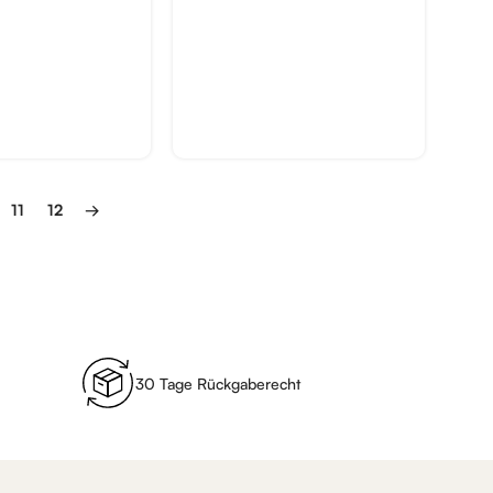
11
12
→
30 Tage Rückgaberecht