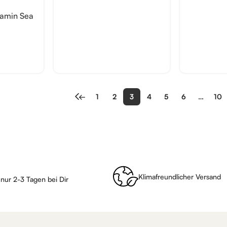
tamin Sea
←
1
2
3
4
5
6
…
10
Klimafreundlicher Versand
 nur 2-3 Tagen bei Dir