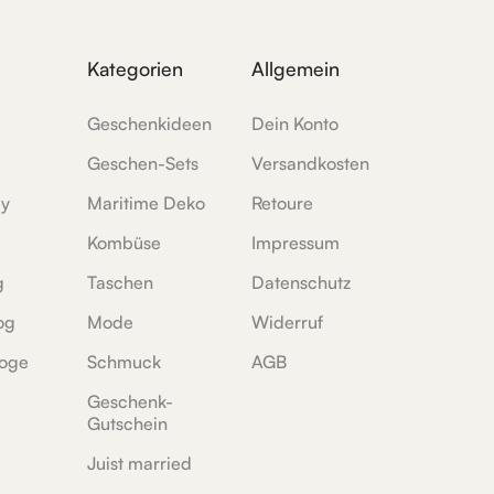
Kategorien
Allgemein
Geschenkideen
Dein Konto
Geschen-Sets
Versandkosten
ey
Maritime Deko
Retoure
Kombüse
Impressum
g
Taschen
Datenschutz
og
Mode
Widerruf
oge
Schmuck
AGB
Geschenk-
Gutschein
Juist married