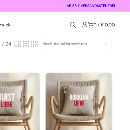
AB 85 € VERSANDKSTENFREI
muck
0
/
€
0,00
24