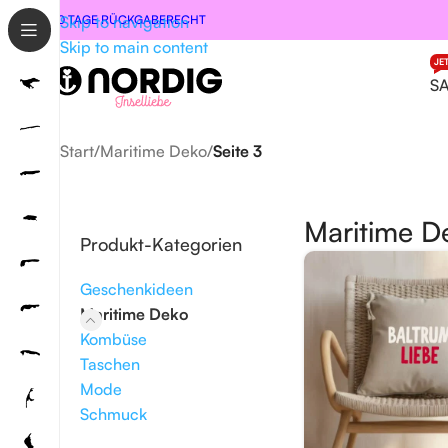
30 TAGE RÜCKGABERECHT
Skip to navigation
Skip to main content
JE
S
Start
/
Maritime Deko
/
Seite 3
Maritime D
Produkt-Kategorien
Geschenkideen
Maritime Deko
Kombüse
Taschen
Mode
Schmuck