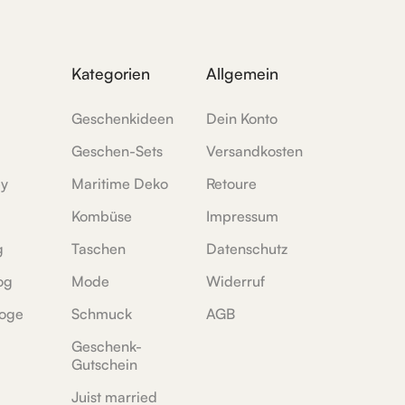
Kategorien
Allgemein
Geschenkideen
Dein Konto
Geschen-Sets
Versandkosten
ey
Maritime Deko
Retoure
Kombüse
Impressum
g
Taschen
Datenschutz
og
Mode
Widerruf
oge
Schmuck
AGB
Geschenk-
Gutschein
Juist married