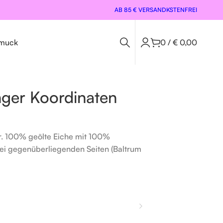
AB 85 € VERSANDKSTENFREI
muck
0
/
€
0,00
nger Koordinaten
r. 100% geölte Eiche mit 100%
zwei gegenüberliegenden Seiten (Baltrum