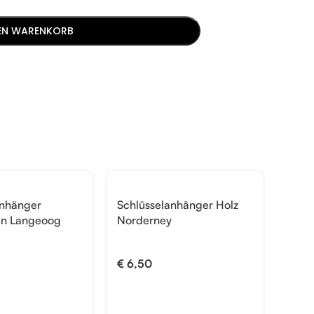
DEN WARENKORB
AUSVE
anhänger
Schlüsselanhänger Holz
en Langeoog
Norderney
Schl
Juist
€
6,50
€
6,