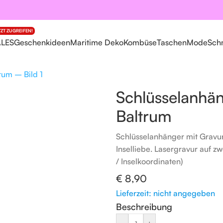
TZT ZUGREIFEN!
ALES
Geschenkideen
Maritime Deko
Kombüse
Taschen
Mode
Sch
r Koordinaten Baltrum
Schlüsselanhä
Baltrum
Schlüsselanhänger mit Gravu
Inselliebe. Lasergravur auf 
/ Inselkoordinaten)
€
8,90
Lieferzeit: nicht angegeben
Beschreibung