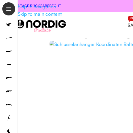
30 TAGE RÜCKGABERECHT
Skip to navigation
Skip to main content
JE
S
Start
/
Schmuck
/
Schlüsselanhänger
/
Schlüsselanhänge