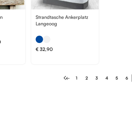
en
Strandtasche Ankerplatz
Langeoog
0
€
32,90
←
1
2
3
4
5
6