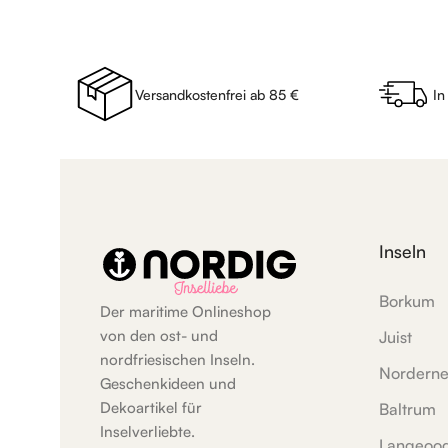
Versandkostenfrei ab 85 €
In
Inseln
Borkum
Der maritime Onlineshop
von den ost- und
Juist
nordfriesischen Inseln.
Nordern
Geschenkideen und
Dekoartikel für
Baltrum
Inselverliebte.
Langeoo