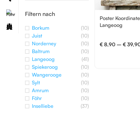
Filtern nach
Poster Koordinat
Langeoog
Borkum
(10)
Juist
(10)
Norderney
(10)
€
8,90
–
€
39,9
Baltrum
(10)
Langeoog
(41)
Spiekeroog
(10)
Wangerooge
(10)
Sylt
(10)
Amrum
(10)
Föhr
(10)
Inselliebe
(37)