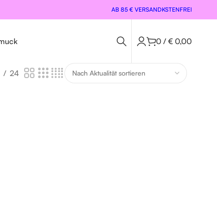
AB 85 € VERSANDKSTENFREI
muck
0
/
€
0,00
24