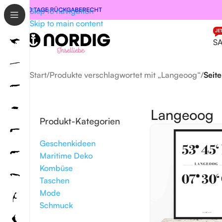
30 TAGE RÜCKGABERECHT
Skip to navigation
Skip to main content
JE
S
Start
/
Produkte verschlagwortet mit „Langeoog“
/
Seite
Langeoog
Produkt-Kategorien
Geschenkideen
Maritime Deko
Kombüse
Taschen
Mode
Schmuck