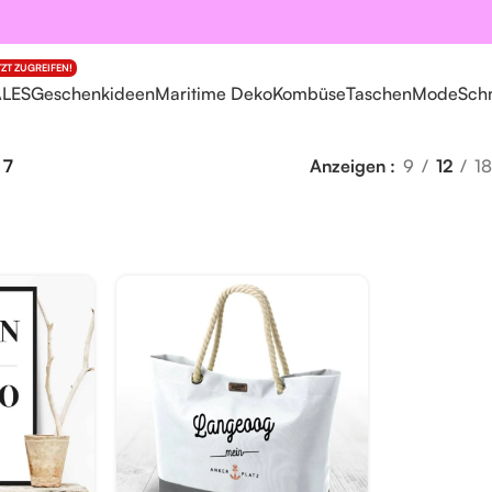
TZT ZUGREIFEN!
ALES
Geschenkideen
Maritime Deko
Kombüse
Taschen
Mode
Sch
 7
Anzeigen
9
12
18