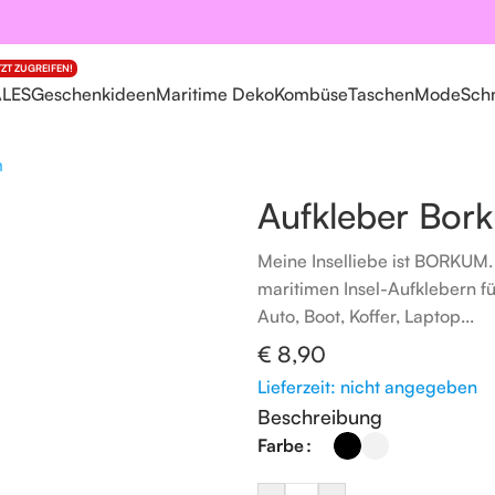
TZT ZUGREIFEN!
ALES
Geschenkideen
Maritime Deko
Kombüse
Taschen
Mode
Sch
 Sticker
Aufkleber Bork
Meine Inselliebe ist BORKUM.
maritimen Insel-Aufklebern fü
Auto, Boot, Koffer, Laptop...
€
8,90
Lieferzeit: nicht angegeben
Beschreibung
Farbe