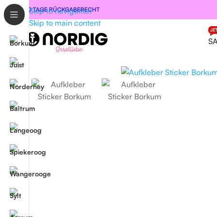
30 TAGE RÜCKGABERECHT
Skip to navigation
Skip to main content
JE
S
Start
/
Maritime Deko
/
Autoaufkleber
/
Aufkleber Borkum