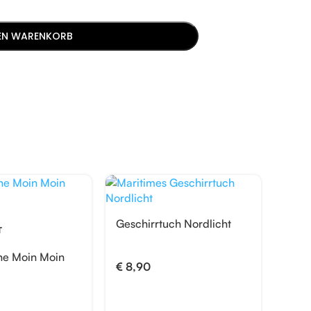
DEN WARENKORB
-50%
Geschirrtuch Nordlicht
Kult
T
he Moin Moin
€
8,90
€
29,