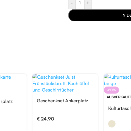
-
+
IN 
-50%
AUSVERKAUF
Geschenkset Ankerplatz
rplatz
Kulturtasc
€
24,90