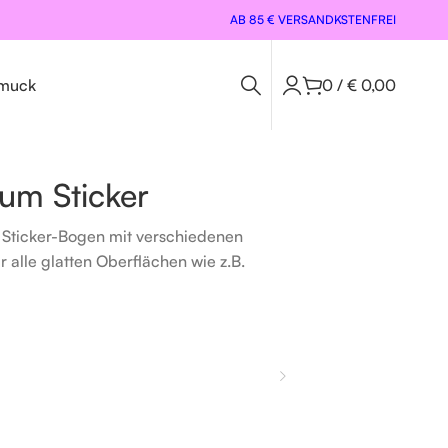
AB 85 € VERSANDKSTENFREI
muck
0
/
€
0,00
um Sticker
 Sticker-Bogen mit verschiedenen
r alle glatten Oberflächen wie z.B.