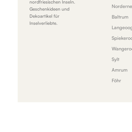
nordfriesischen Inseln.
Nordern
Geschenkideen und
Dekoartikel für
Baltrum
Inselverliebte.
Langeoo
Spiekero
Wangero
Sylt
Amrum
Föhr