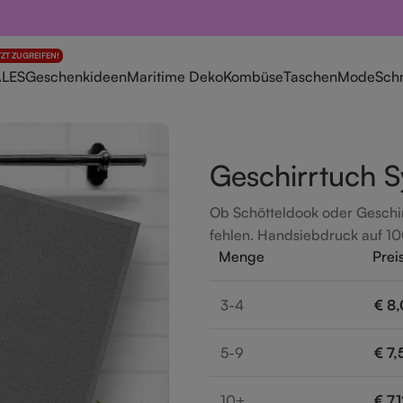
TZT ZUGREIFEN!
ALES
Geschenkideen
Maritime Deko
Kombüse
Taschen
Mode
Sch
Geschirrtuch S
Ob Schötteldook oder Geschir
fehlen. Handsiebdruck auf 1
Menge
Prei
3-4
€
8,
5-9
€
7,
10+
€
7,1