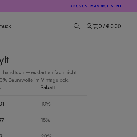
AB 85 € VERSANDKSTENFREI
muck
0
/
€
0,00
ylt
rhandtuch – es darf einfach nicht
00% Baumwolle im Vintagelook.
s
Rabatt
01
10%
57
15%
2
20%