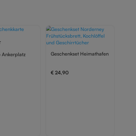
T
Geschenkset Heimathafen
Gesc
 Ankerplatz
€
24,90
€
24