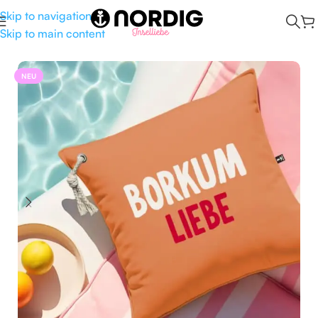
Skip to navigation
Skip to main content
Start
/
Maritime Deko
/
Kissen
/
Outdoorkissen
NEU