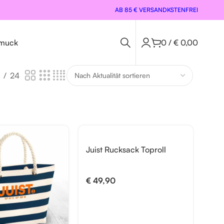
AB 85 € VERSANDKSTENFREI
muck
0
/
€
0,00
24
Juist Rucksack Toproll
€
49,90