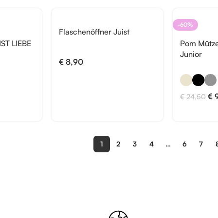
-60%
Flaschenöffner Juist
IST LIEBE
Pom Mütze 
Junior
€
8,90
€
9
€
24,50
1
2
3
4
…
6
7