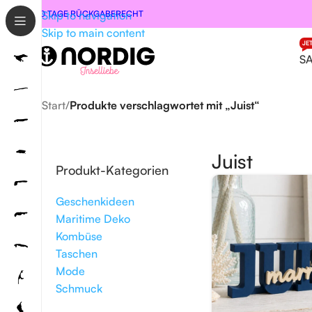
30 TAGE RÜCKGABERECHT
Skip to navigation
Skip to main content
JE
S
Start
/
Produkte verschlagwortet mit „Juist“
Juist
Produkt-Kategorien
Geschenkideen
Maritime Deko
Kombüse
Taschen
Mode
Schmuck