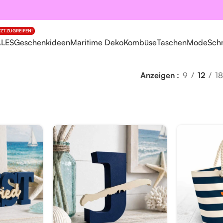
TZT ZUGREIFEN!
ALES
Geschenkideen
Maritime Deko
Kombüse
Taschen
Mode
Sch
Anzeigen
9
12
18