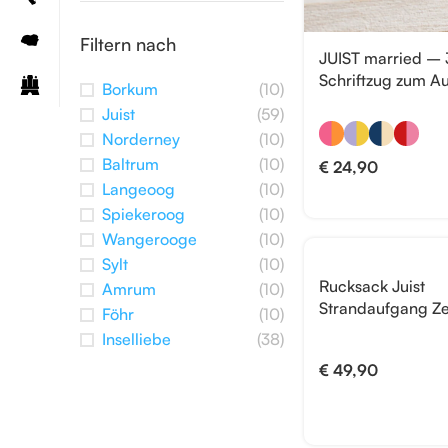
Filtern nach
JUIST married –
Schriftzug zum Au
Borkum
(10)
Juist
(59)
Norderney
(10)
Baltrum
(10)
€
24,90
Langeoog
(10)
Spiekeroog
(10)
Wangerooge
(10)
Sylt
(10)
Rucksack Juist
Amrum
(10)
Strandaufgang Z
Föhr
(10)
Inselliebe
(38)
€
49,90