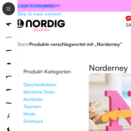
30 TAGE RÜCKGABERECHT
Skip to navigation
Skip to main content
JE
S
Start
/
Produkte verschlagwortet mit „Norderney“
Norderney
Produkt-Kategorien
Geschenkideen
Maritime Deko
Kombüse
Taschen
Mode
Schmuck