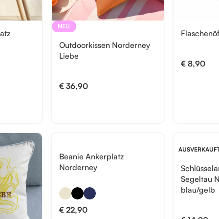
NEU
atz
Flaschenö
Outdoorkissen Norderney
Liebe
€
8,90
€
36,90
AUSVERKAUF
Beanie Ankerplatz
Norderney
Schlüssel
Segeltau
blau/gelb
€
22,90