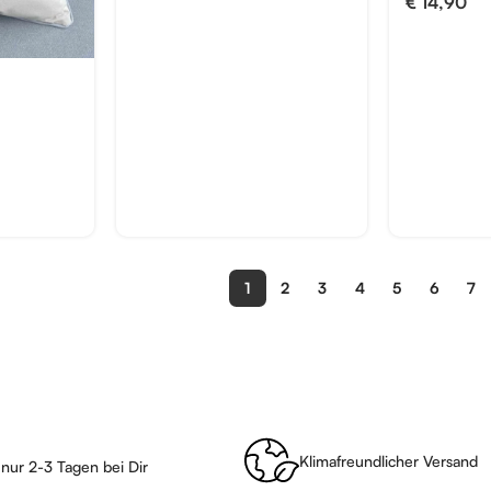
€
14,90
1
2
3
4
5
6
7
Klimafreundlicher Versand
 nur 2-3 Tagen bei Dir