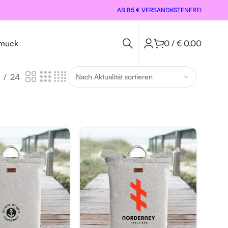
AB 85 € VERSANDKSTENFREI
muck
0
/
€
0,00
24