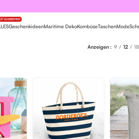
TZT ZUGREIFEN!
ALES
Geschenkideen
Maritime Deko
Kombüse
Taschen
Mode
Sch
Anzeigen
9
12
18