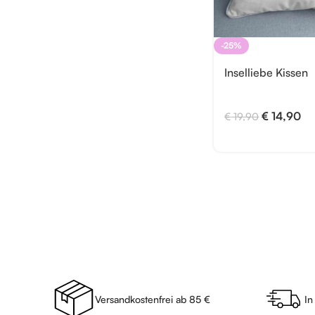
-25%
Inselliebe Kissen
€
14,90
€
19,90
Versandkostenfrei ab 85 €
In