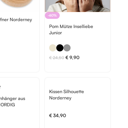
-60%
ffner Norderney
Pom Mütze Inselliebe
Junior
€
9,90
€
24,50
T
Kissen Silhouette
Norderney
anhänger aus
 NORDIG
€
34,90