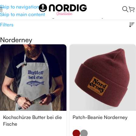
Skip to navigation
Skip to main content
Start
/
Produkte verschlagwortet mit „Norderney“
/
Seite 5
Filters
Norderney
Kochschürze Butter bei die
Patch-Beanie Norderney
Fische