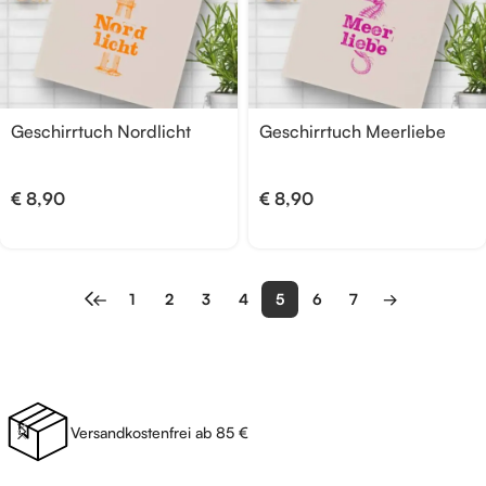
Geschirrtuch Nordlicht
Geschirrtuch Meerliebe
€
8,90
€
8,90
←
1
2
3
4
5
6
7
→
Versandkostenfrei ab 85 €