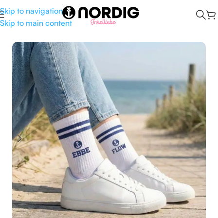
Skip to navigation
Skip to main content
Start
/
Mode
/
Socken